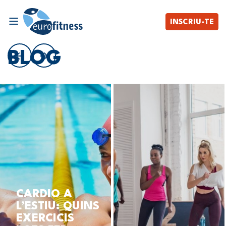
INSCRIU-TE
BLOG
CARDIO A
L’ESTIU: QUINS
EXERCICIS