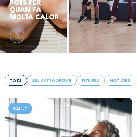
POTS FER
QUAN FA
MOLTA CALOR
TOTS
SIN CATEGORIZAR
FITNESS
NOTICIES
SALUT